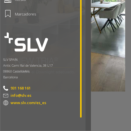
Marcadores
SLV SPAIN
Antic Camí Ral de Valencia, 38 L17
08860 Castelldefels
Barcelona
931 168 161
info@slv.es
www.slv.com/es_es